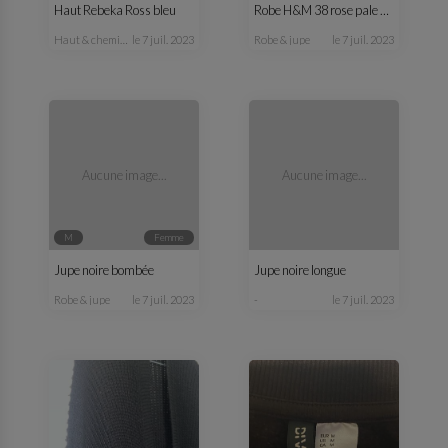
Haut Rebeka Ross bleu
Robe H&M 38 rose pale et noire
haut & chemisier
le 7 juil. 2023
robe & jupe
le 7 juil. 2023
Aucune image...
Aucune image...
M
femme
Jupe noire bombée
Jupe noire longue
robe & jupe
le 7 juil. 2023
-
le 7 juil. 2023