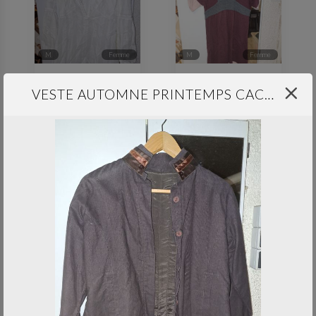
M
femme
M
femme
Chemise blanche manches longues
Robe courte H&M MAMA
VESTE AUTOMNE PRINTEMPS CACHOU
haut & chemisier
le 30 avr. 2023
robe & jupe
le 30 avr. 2023
professionnel
M
femme
Tablier noir Freixenet
Legging strech style jean T38-40
-
le 30 avr. 2023
pantalon
le 30 avr. 2023