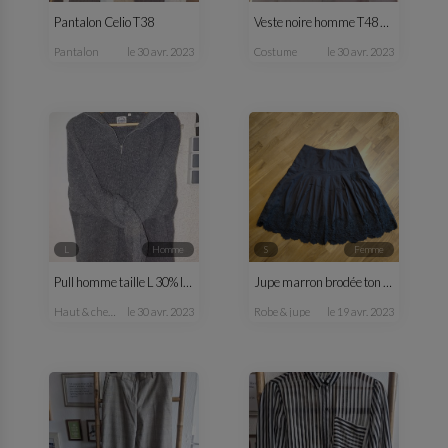
Pantalon Celio T38
Veste noire homme T48 C&A
pantalon
le 30 avr. 2023
costume
le 30 avr. 2023
L
homme
S
femme
Pull homme taille L 30% laine
Jupe marron brodée ton sur ton
haut & chemise
le 30 avr. 2023
robe & jupe
le 19 avr. 2023