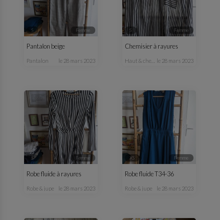
S
femme
S
femme
Pantalon beige
Chemisier à rayures
pantalon
le 28 mars 2023
haut & chemisier
le 28 mars 2023
S
femme
XS
femme
Robe fluide à rayures
Robe fluide T34-36
robe & jupe
le 28 mars 2023
robe & jupe
le 28 mars 2023