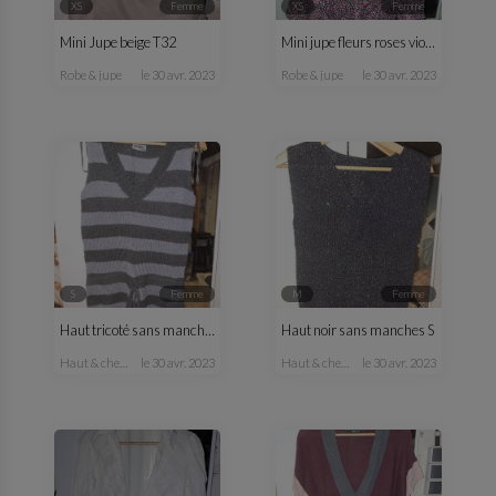
XS
femme
XS
femme
Mini Jupe beige T32
Mini jupe fleurs roses violette T34
robe & jupe
le 30 avr. 2023
robe & jupe
le 30 avr. 2023
S
femme
M
femme
Haut tricoté sans manches
Haut noir sans manches S
haut & chemisier
le 30 avr. 2023
haut & chemisier
le 30 avr. 2023