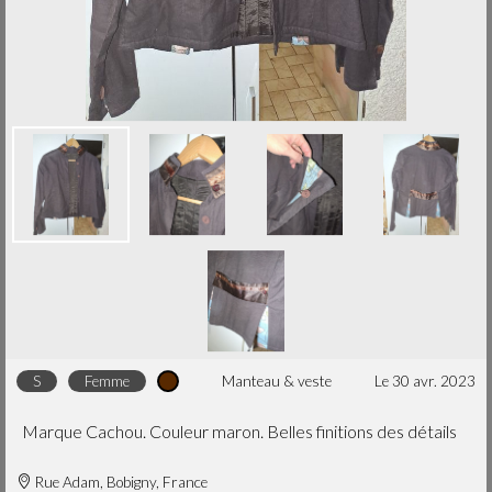
S
femme
S
femme
Petite robe noire
Short jean marque Cachou S
robe & jupe
le 30 avr. 2023
pantalon
le 30 avr. 2023
S
femme
manteau & veste
le 30 avr. 2023
Marque Cachou. Couleur maron. Belles finitions des détails
M
femme
M
femme
Rue Adam, Bobigny, France
Jupe rose
Robe cache cœur T36-38 colorée