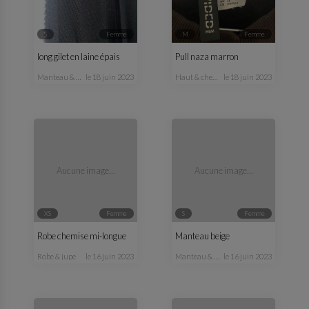
S
femme
M
femme
long gilet en laine épais
Pull naza marron
manteau & veste
le 18 juin 2023
haut & chemisier
le 18 juin 2023
Aucune image...
Aucune image...
XS
femme
S
femme
Robe chemise mi-longue
Manteau beige
robe & jupe
le 16 juin 2023
manteau & veste
le 16 juin 2023