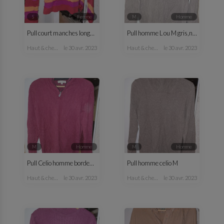
S
femme
M
homme
Pull court manches longues fantaisie femme
Pull homme L ou M gris,noir
haut & chemisier
le 30 avr. 2023
haut & chemise
le 30 avr. 2023
M
homme
M
homme
Pull Celio homme bordeaux M
Pull homme celio M
haut & chemise
le 30 avr. 2023
haut & chemise
le 30 avr. 2023