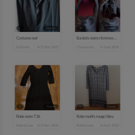
L
homme
37
femme
Costume noir
Baskets noires femmes T37
costume
le 21 févr. 2025
chaussures
le 1 avr. 2024
S
femme
S
femme
Robe noire T36
Robe motifs rouge/bleu
robe & jupe
le 25 févr. 2024
robe & jupe
le 6 oct. 2023