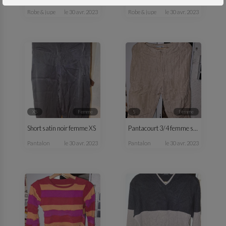
robe & jupe
le 30 avr. 2023
robe & jupe
le 30 avr. 2023
XS
femme
S
femme
Short satin noir femme XS
Pantacourt 3/4 femme satin beige été
pantalon
le 30 avr. 2023
pantalon
le 30 avr. 2023