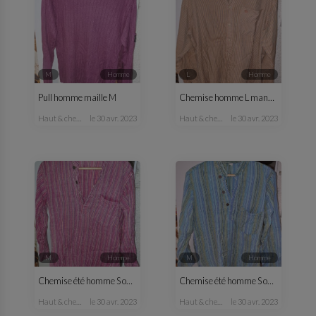
M
homme
L
homme
Pull homme maille M
Chemise homme L manches longues
haut & chemise
le 30 avr. 2023
haut & chemise
le 30 avr. 2023
M
homme
M
homme
Chemise été homme S ou M rose
Chemise été homme S ou M bleu vert
haut & chemise
le 30 avr. 2023
haut & chemise
le 30 avr. 2023