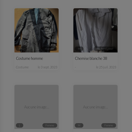
5XL
homme
M
professionnel
Costume homme
Chemise blanche 38
costume
le 3 sept. 2023
-
le 25 juil. 2023
Aucune image...
Aucune image...
L
femme
M
femme