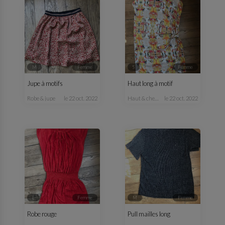
M
femme
S
femme
Jupe à motifs
Haut long à motif
robe & jupe
le 22 oct. 2022
haut & chemisier
le 22 oct. 2022
L
femme
M
femme
Robe rouge
Pull mailles long