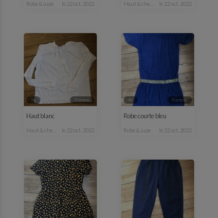
robe & jupe
le 22 oct. 2022
haut & chemisier
le 22 oct. 2022
M
femme
M
femme
Haut blanc
Robe courte bleu
haut & chemisier
le 22 oct. 2022
robe & jupe
le 22 oct. 2022