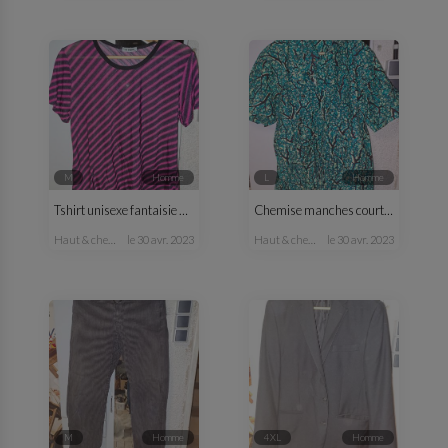
M
homme
L
homme
Tshirt unisexe fantaisie M/L
Chemise manches courtes H vert
haut & chemise
le 30 avr. 2023
haut & chemise
le 30 avr. 2023
M
homme
4XL
homme