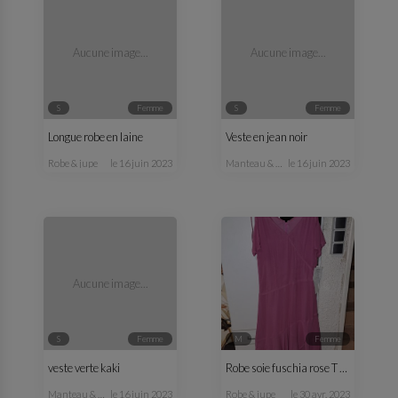
Aucune image...
Aucune image...
S
femme
S
femme
Longue robe en laine
Veste en jean noir
robe & jupe
le 16 juin 2023
manteau & veste
le 16 juin 2023
Aucune image...
S
femme
M
femme
veste verte kaki
Robe soie fuschia rose T 38
manteau & veste
le 16 juin 2023
robe & jupe
le 30 avr. 2023