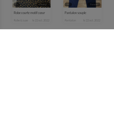
S
femme
M
femme
Robe courte motif cœur
Pantalon souple
robe & jupe
le 22 oct. 2022
pantalon
le 22 oct. 2022
S
femme
M
femme
Veste jaune
Veste verte kaki fluide
manteau & veste
le 13 oct. 2022
manteau & veste
le 13 oct. 2022