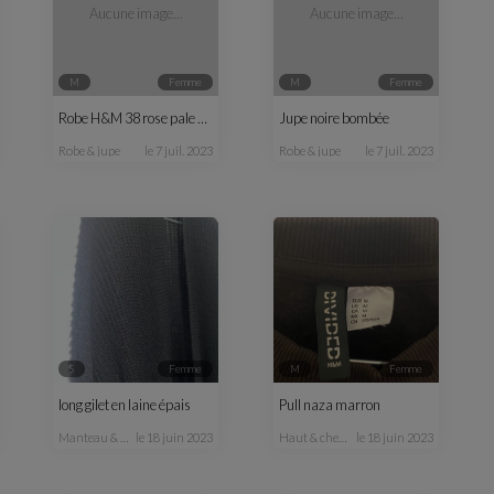
Aucune image...
Aucune image...
M
femme
M
femme
Robe H&M 38 rose pale et noire
Jupe noire bombée
robe & jupe
le 7 juil. 2023
robe & jupe
le 7 juil. 2023
S
femme
M
femme
long gilet en laine épais
Pull naza marron
manteau & veste
le 18 juin 2023
haut & chemisier
le 18 juin 2023