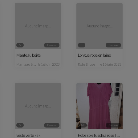
Aucune image...
Aucune image...
S
femme
S
femme
Manteau beige
Longue robe en laine
manteau & veste
le 16 juin 2023
robe & jupe
le 16 juin 2023
Aucune image...
S
femme
M
femme
veste verte kaki
Robe soie fuschia rose T 38