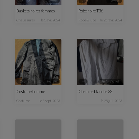
37
femme
S
femme
Baskets noires femmes T37
Robe noire T36
chaussures
le 1 avr. 2024
robe & jupe
le 25 févr. 2024
5XL
homme
M
professionnel
Costume homme
Chemise blanche 38
costume
le 3 sept. 2023
-
le 25 juil. 2023