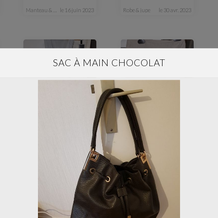
manteau & veste
le 16 juin 2023
robe & jupe
le 30 avr. 2023
SAC À MAIN CHOCOLAT
S
femme
XS
femme
Robe grise XS -S
Mini Jupe beige T32
robe & jupe
le 30 avr. 2023
robe & jupe
le 30 avr. 2023