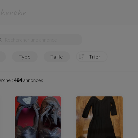
cherche
type
taille
trier
erche :
484
annonces