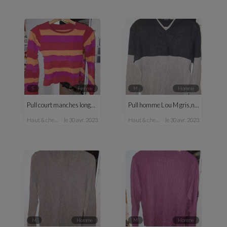
S
femme
M
homme
Pull court manches longues fantaisie femme
Pull homme L ou M gris,noir
haut & chemisier
le 30 avr. 2023
haut & chemise
le 30 avr. 2023
M
homme
M
homme