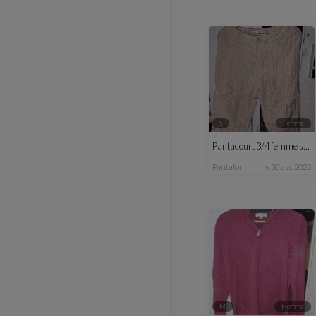
S
femme
Pantacourt 3/4 femme satin beige été
pantalon
le 30 avr. 2023
M
homme