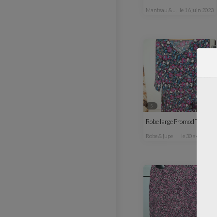
manteau & veste
le 16 juin 2023
S
femme
Robe large Promod T 36
robe & jupe
le 30 avr. 2023