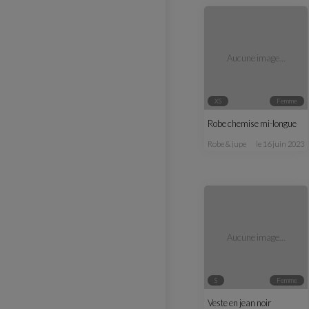
Aucune image...
XS
femme
Robe chemise mi-longue
robe & jupe
le 16 juin 2023
Aucune image...
S
femme
Veste en jean noir