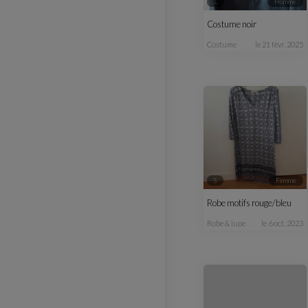
L
homme
Costume noir
costume
le 21 févr. 2025
S
femme
Robe motifs rouge/bleu
robe & jupe
le 6 oct. 2023