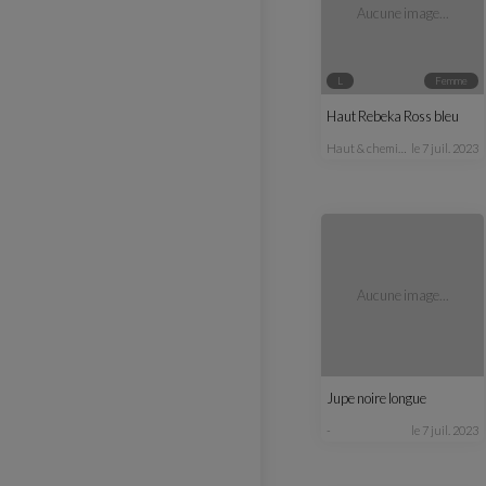
Aucune image...
L
femme
Haut Rebeka Ross bleu
haut & chemisier
le 7 juil. 2023
Aucune image...
Jupe noire longue
-
le 7 juil. 2023