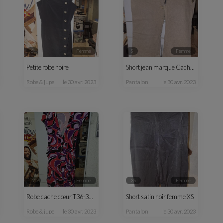
S
femme
S
femme
Petite robe noire
Short jean marque Cachou S
robe & jupe
le 30 avr. 2023
pantalon
le 30 avr. 2023
M
femme
XS
femme
Robe cache cœur T36-38 colorée
Short satin noir femme XS
robe & jupe
le 30 avr. 2023
pantalon
le 30 avr. 2023