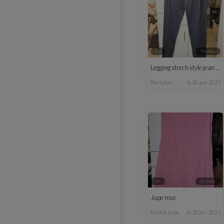
M
femme
Legging strech style jean T38-40
pantalon
le 30 avr. 2023
M
femme
Jupe rose
robe & jupe
le 30 avr. 2023