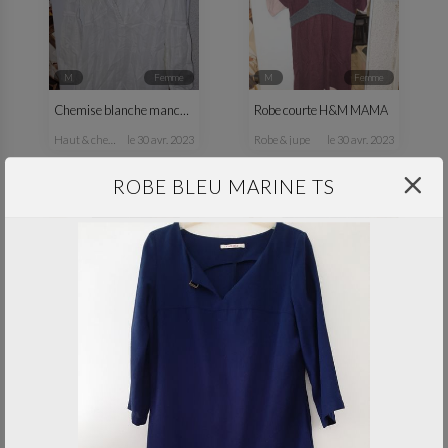
M
femme
M
femme
Chemise blanche manches longues
Robe courte H&M MAMA
haut & chemisier
le 30 avr. 2023
robe & jupe
le 30 avr. 2023
ROBE BLEU MARINE TS
professionnel
M
femme
Tablier noir Freixenet
Legging strech style jean T38-40
-
le 30 avr. 2023
pantalon
le 30 avr. 2023