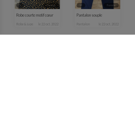
S
femme
M
femme
Robe courte motif cœur
Pantalon souple
robe & jupe
le 22 oct. 2022
pantalon
le 22 oct. 2022
S
femme
M
femme
Veste jaune
Veste verte kaki fluide
manteau & veste
le 13 oct. 2022
manteau & veste
le 13 oct. 2022