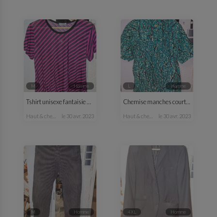
M
homme
L
homme
Tshirt unisexe fantaisie M/L
Chemise manches courtes H vert
haut & chemise
le 30 avr. 2023
haut & chemise
le 30 avr. 2023
M
homme
4XL
homme