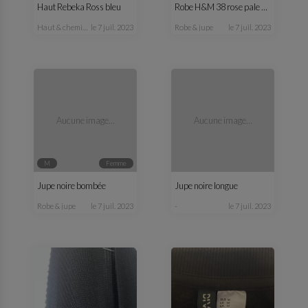
Haut Rebeka Ross bleu
Robe H&M 38 rose pale et noire
haut & chemisier
le 7 juil. 2023
robe & jupe
le 7 juil. 2023
Aucune image...
Aucune image...
M
femme
Jupe noire bombée
Jupe noire longue
robe & jupe
le 7 juil. 2023
-
le 7 juil. 2023