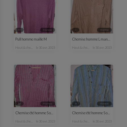
M
homme
L
homme
Pull homme maille M
Chemise homme L manches longues
haut & chemise
le 30 avr. 2023
haut & chemise
le 30 avr. 2023
M
homme
M
homme
Chemise été homme S ou M rose
Chemise été homme S ou M bleu vert
haut & chemise
le 30 avr. 2023
haut & chemise
le 30 avr. 2023