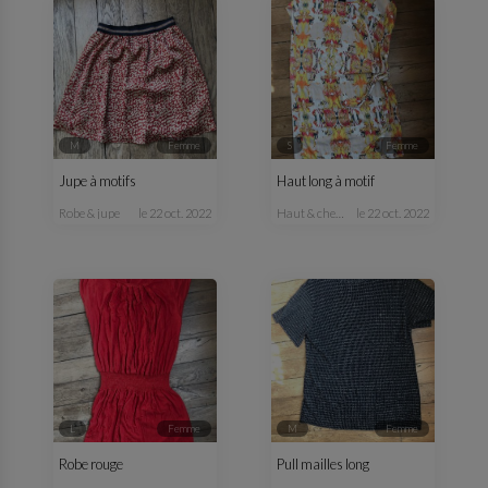
M
femme
S
femme
Jupe à motifs
Haut long à motif
robe & jupe
le 22 oct. 2022
haut & chemisier
le 22 oct. 2022
L
femme
M
femme
Robe rouge
Pull mailles long