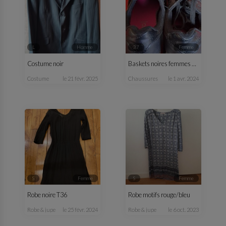
L
homme
37
femme
Costume noir
Baskets noires femmes T37
costume
le 21 févr. 2025
chaussures
le 1 avr. 2024
S
femme
S
femme
Robe noire T36
Robe motifs rouge/bleu
robe & jupe
le 25 févr. 2024
robe & jupe
le 6 oct. 2023