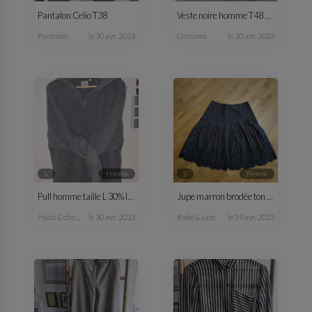
Pantalon Celio T38
Veste noire homme T48 C&A
pantalon
le 30 avr. 2023
costume
le 30 avr. 2023
L
homme
S
femme
Pull homme taille L 30% laine
Jupe marron brodée ton sur ton
haut & chemise
le 30 avr. 2023
robe & jupe
le 19 avr. 2023