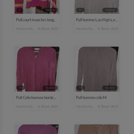
S
femme
M
homme
Pull court manches longues fantaisie femme
Pull homme L ou M gris,noir
haut & chemisier
le 30 avr. 2023
haut & chemise
le 30 avr. 2023
M
homme
M
homme
Pull Celio homme bordeaux M
Pull homme celio M
haut & chemise
le 30 avr. 2023
haut & chemise
le 30 avr. 2023