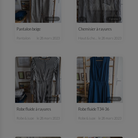
S
femme
S
femme
Pantalon beige
Chemisier à rayures
pantalon
le 28 mars 2023
haut & chemisier
le 28 mars 2023
S
femme
XS
femme
Robe fluide à rayures
Robe fluide T34-36
robe & jupe
le 28 mars 2023
robe & jupe
le 28 mars 2023