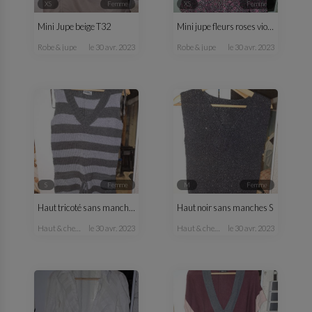
XS
femme
XS
femme
Mini Jupe beige T32
Mini jupe fleurs roses violette T34
robe & jupe
le 30 avr. 2023
robe & jupe
le 30 avr. 2023
S
femme
M
femme
Haut tricoté sans manches
Haut noir sans manches S
haut & chemisier
le 30 avr. 2023
haut & chemisier
le 30 avr. 2023