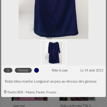
S
femme
S
femme
Petite robe noire
Short jean marque Cachou S
robe & jupe
le 30 avr. 2023
pantalon
le 30 avr. 2023
S
femme
robe & jupe
le 14 août 2022
Robe bleu marine Longueur un peu au-dessus des genoux
Pantin RER - Mairie, Pantin, France
M
femme
M
femme
Jupe rose
Robe cache cœur T36-38 colorée