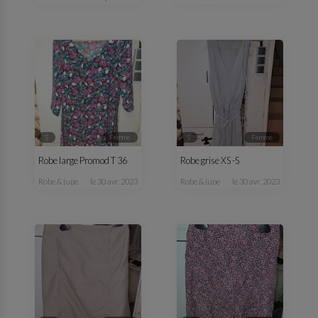
S
femme
S
femme
Robe large Promod T 36
Robe grise XS -S
robe & jupe
le 30 avr. 2023
robe & jupe
le 30 avr. 2023