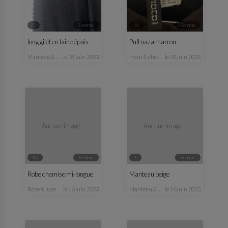
S
femme
M
femme
long gilet en laine épais
Pull naza marron
manteau & veste
le 18 juin 2023
haut & chemisier
le 18 juin 2023
Aucune image...
Aucune image...
XS
femme
S
femme
Robe chemise mi-longue
Manteau beige
robe & jupe
le 16 juin 2023
manteau & veste
le 16 juin 2023