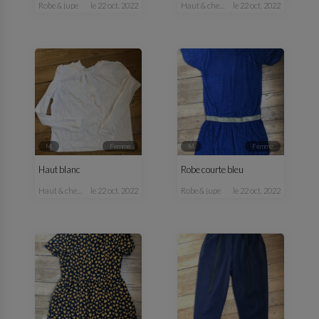
robe & jupe
le 22 oct. 2022
haut & chemisier
le 22 oct. 2022
M
femme
M
femme
Haut blanc
Robe courte bleu
haut & chemisier
le 22 oct. 2022
robe & jupe
le 22 oct. 2022