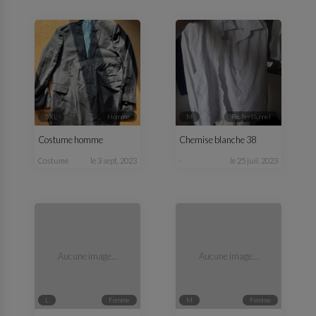
5XL
homme
M
professionnel
Costume homme
Chemise blanche 38
costume
le 3 sept. 2023
-
le 25 juil. 2023
Aucune image...
Aucune image...
L
femme
M
femme