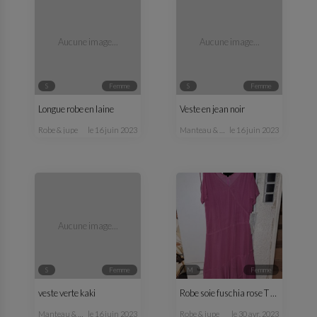
Aucune image...
Aucune image...
S
femme
S
femme
Longue robe en laine
Veste en jean noir
robe & jupe
le 16 juin 2023
manteau & veste
le 16 juin 2023
Aucune image...
S
femme
M
femme
veste verte kaki
Robe soie fuschia rose T 38
manteau & veste
le 16 juin 2023
robe & jupe
le 30 avr. 2023