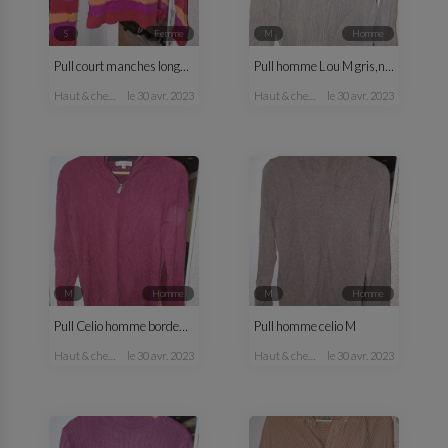
S
femme
M
homme
Pull court manches longues fantaisie femme
Pull homme L ou M gris,noir
haut & chemisier
le 30 avr. 2023
haut & chemise
le 30 avr. 2023
M
homme
M
homme
Pull Celio homme bordeaux M
Pull homme celio M
haut & chemise
le 30 avr. 2023
haut & chemise
le 30 avr. 2023