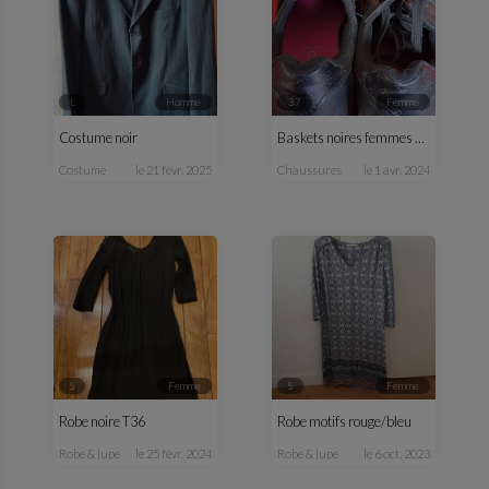
L
homme
37
femme
Costume noir
Baskets noires femmes T37
costume
le 21 févr. 2025
chaussures
le 1 avr. 2024
S
femme
S
femme
Robe noire T36
Robe motifs rouge/bleu
robe & jupe
le 25 févr. 2024
robe & jupe
le 6 oct. 2023