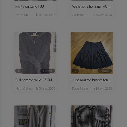
Pantalon Celio T38
Veste noire homme T48 C&A
pantalon
le 30 avr. 2023
costume
le 30 avr. 2023
L
homme
S
femme
Pull homme taille L 30% laine
Jupe marron brodée ton sur ton
haut & chemise
le 30 avr. 2023
robe & jupe
le 19 avr. 2023