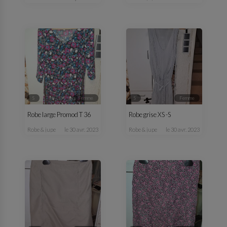
S
femme
S
femme
Robe large Promod T 36
Robe grise XS -S
robe & jupe
le 30 avr. 2023
robe & jupe
le 30 avr. 2023