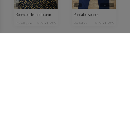
S
femme
M
femme
Robe courte motif cœur
Pantalon souple
robe & jupe
le 22 oct. 2022
pantalon
le 22 oct. 2022
S
femme
M
femme
Veste jaune
Veste verte kaki fluide
manteau & veste
le 13 oct. 2022
manteau & veste
le 13 oct. 2022