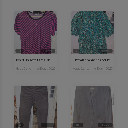
M
homme
L
homme
Tshirt unisexe fantaisie M/L
Chemise manches courtes H vert
haut & chemise
le 30 avr. 2023
haut & chemise
le 30 avr. 2023
M
homme
4XL
homme