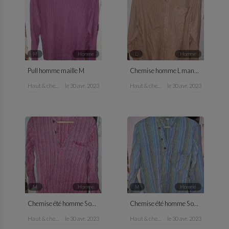
M
homme
L
homme
Pull homme maille M
Chemise homme L manches longues
haut & chemise
le 30 avr. 2023
haut & chemise
le 30 avr. 2023
M
homme
M
homme
Chemise été homme S ou M rose
Chemise été homme S ou M bleu vert
haut & chemise
le 30 avr. 2023
haut & chemise
le 30 avr. 2023