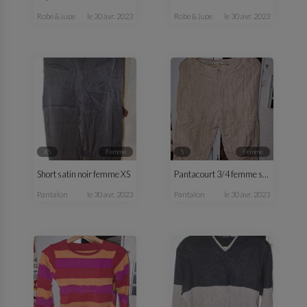
robe & jupe
le 30 avr. 2023
robe & jupe
le 30 avr. 2023
XS
femme
S
femme
Short satin noir femme XS
Pantacourt 3/4 femme satin beige été
pantalon
le 30 avr. 2023
pantalon
le 30 avr. 2023