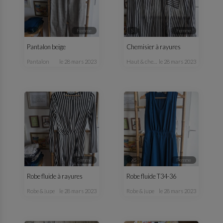
S
femme
S
femme
Pantalon beige
Chemisier à rayures
pantalon
le 28 mars 2023
haut & chemisier
le 28 mars 2023
S
femme
XS
femme
Robe fluide à rayures
Robe fluide T34-36
robe & jupe
le 28 mars 2023
robe & jupe
le 28 mars 2023