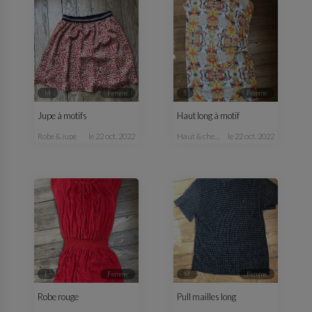
M
femme
S
femme
Jupe à motifs
Haut long à motif
robe & jupe
le 22 oct. 2022
haut & chemisier
le 22 oct. 2022
L
femme
M
femme
Robe rouge
Pull mailles long