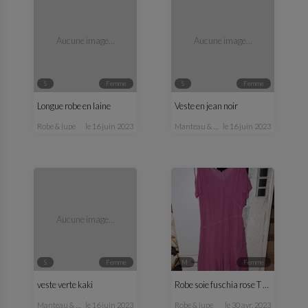
Aucune image...
Aucune image...
S
femme
S
femme
Longue robe en laine
Veste en jean noir
robe & jupe
le 16 juin 2023
manteau & veste
le 16 juin 2023
Aucune image...
S
femme
M
femme
veste verte kaki
Robe soie fuschia rose T 38
manteau & veste
le 16 juin 2023
robe & jupe
le 30 avr. 2023