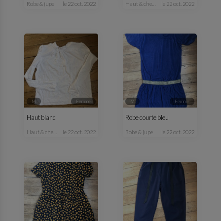
robe & jupe
le 22 oct. 2022
haut & chemisier
le 22 oct. 2022
M
femme
M
femme
Haut blanc
Robe courte bleu
haut & chemisier
le 22 oct. 2022
robe & jupe
le 22 oct. 2022