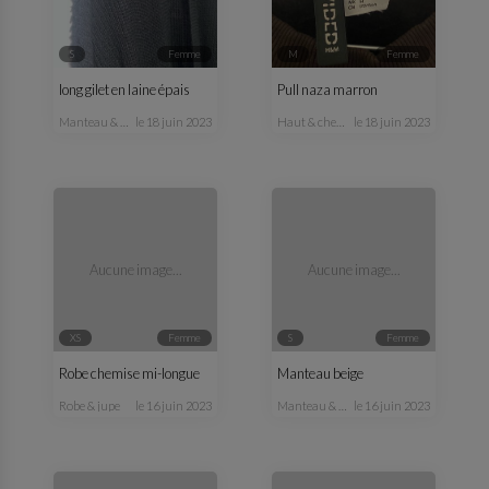
S
femme
M
femme
long gilet en laine épais
Pull naza marron
manteau & veste
le 18 juin 2023
haut & chemisier
le 18 juin 2023
Aucune image...
Aucune image...
XS
femme
S
femme
Robe chemise mi-longue
Manteau beige
robe & jupe
le 16 juin 2023
manteau & veste
le 16 juin 2023