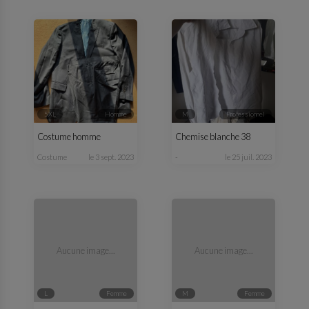
5XL
homme
M
professionnel
Costume homme
Chemise blanche 38
costume
le 3 sept. 2023
-
le 25 juil. 2023
Aucune image...
Aucune image...
L
femme
M
femme