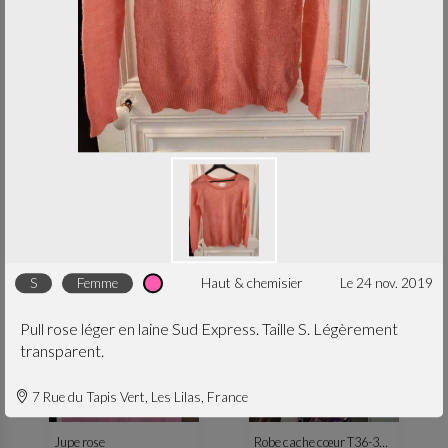
S
femme
S
femme
Petite robe noire
Short jean marque Cachou S
robe & jupe
le 30 avr. 2023
pantalon
le 30 avr. 2023
S
femme
haut & chemisier
le 24 nov. 2019
Pull rose léger en laine Sud Express. Taille S. Légèrement
transparent.
7 Rue du Tapis Vert, Les Lilas, France
M
femme
M
femme
Jupe rose
Robe cache cœur T36-38 colorée