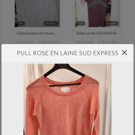
M
femme
M
femme
Chemise blanche manches longues
Robe courte H&M MAMA
haut & chemisier
le 30 avr. 2023
robe & jupe
le 30 avr. 2023
PULL ROSE EN LAINE SUD EXPRESS
professionnel
M
femme
Tablier noir Freixenet
Legging strech style jean T38-40
-
le 30 avr. 2023
pantalon
le 30 avr. 2023