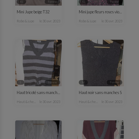
XS
femme
XS
femme
Mini Jupe beige T32
Mini jupe fleurs roses violette T34
robe & jupe
le 30 avr. 2023
robe & jupe
le 30 avr. 2023
S
femme
M
femme
Haut tricoté sans manches
Haut noir sans manches S
haut & chemisier
le 30 avr. 2023
haut & chemisier
le 30 avr. 2023