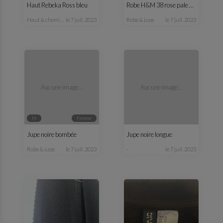
Haut Rebeka Ross bleu
Robe H&M 38 rose pale et noire
haut & chemisier
le 7 juil. 2023
robe & jupe
le 7 juil. 2023
Aucune image...
Aucune image...
M
femme
Jupe noire bombée
Jupe noire longue
robe & jupe
le 7 juil. 2023
-
le 7 juil. 2023