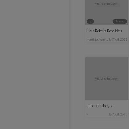
Aucune image...
L
femme
Haut Rebeka Ross bleu
haut & chemisier
le 7 juil. 2023
Aucune image...
Jupe noire longue
-
le 7 juil. 2023