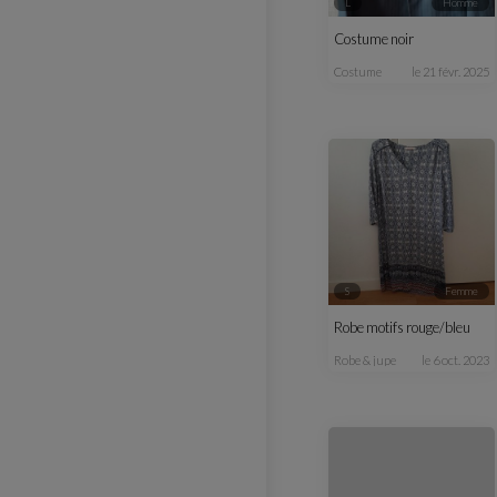
L
homme
Costume noir
costume
le 21 févr. 2025
S
femme
Robe motifs rouge/bleu
robe & jupe
le 6 oct. 2023