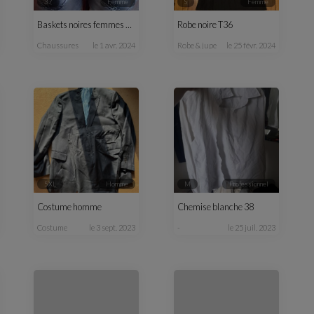
37
femme
S
femme
Baskets noires femmes T37
Robe noire T36
chaussures
le 1 avr. 2024
robe & jupe
le 25 févr. 2024
5XL
homme
M
professionnel
Costume homme
Chemise blanche 38
costume
le 3 sept. 2023
-
le 25 juil. 2023