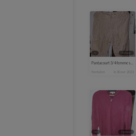
S
femme
Pantacourt 3/4 femme satin beige été
pantalon
le 30 avr. 2023
M
homme