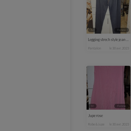
M
femme
Legging strech style jean T38-40
pantalon
le 30 avr. 2023
M
femme
Jupe rose
robe & jupe
le 30 avr. 2023