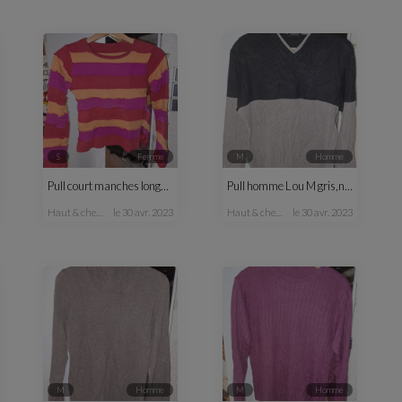
S
femme
M
homme
Pull court manches longues fantaisie femme
Pull homme L ou M gris,noir
haut & chemisier
le 30 avr. 2023
haut & chemise
le 30 avr. 2023
M
homme
M
homme