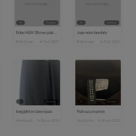
Aucune image...
Aucune image...
M
femme
M
femme
Robe H&M 38 rose pale et noire
Jupe noire bombée
robe & jupe
le 7 juil. 2023
robe & jupe
le 7 juil. 2023
S
femme
M
femme
long gilet en laine épais
Pull naza marron
manteau & veste
le 18 juin 2023
haut & chemisier
le 18 juin 2023