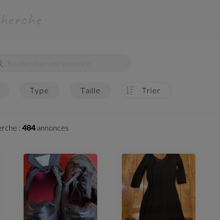
cherche
type
taille
trier
erche :
484
annonces