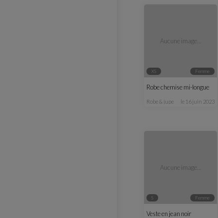
Aucune image...
XS
femme
Robe chemise mi-longue
robe & jupe
le 16 juin 2023
Aucune image...
S
femme
Veste en jean noir