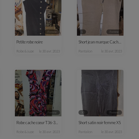
S
femme
S
femme
Petite robe noire
Short jean marque Cachou S
robe & jupe
le 30 avr. 2023
pantalon
le 30 avr. 2023
M
femme
XS
femme
Robe cache cœur T36-38 colorée
Short satin noir femme XS
robe & jupe
le 30 avr. 2023
pantalon
le 30 avr. 2023