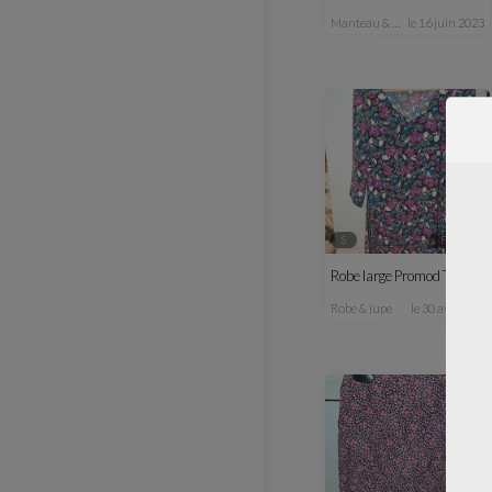
manteau & veste
le 16 juin 2023
S
femme
Robe large Promod T 36
robe & jupe
le 30 avr. 2023