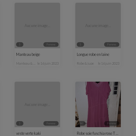
Aucune image...
Aucune image...
S
femme
S
femme
Manteau beige
Longue robe en laine
manteau & veste
le 16 juin 2023
robe & jupe
le 16 juin 2023
Aucune image...
S
femme
M
femme
veste verte kaki
Robe soie fuschia rose T 38