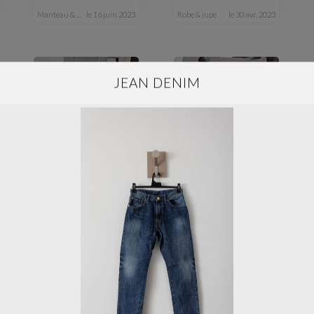
manteau & veste
le 16 juin 2023
robe & jupe
le 30 avr. 2023
JEAN DENIM
S
femme
XS
femme
Robe grise XS -S
Mini Jupe beige T32
robe & jupe
le 30 avr. 2023
robe & jupe
le 30 avr. 2023