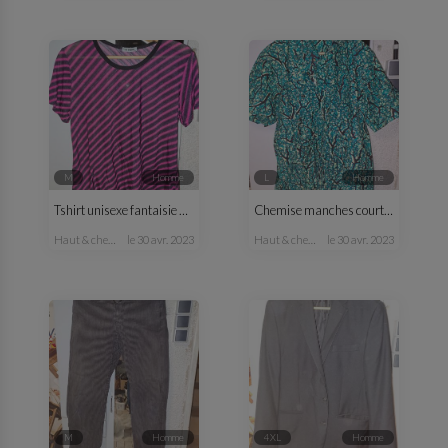
M
homme
L
homme
Tshirt unisexe fantaisie M/L
Chemise manches courtes H vert
haut & chemise
le 30 avr. 2023
haut & chemise
le 30 avr. 2023
M
homme
4XL
homme