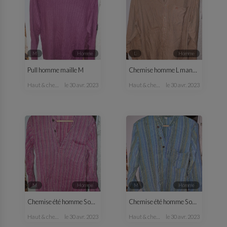
M
homme
L
homme
Pull homme maille M
Chemise homme L manches longues
haut & chemise
le 30 avr. 2023
haut & chemise
le 30 avr. 2023
M
homme
M
homme
Chemise été homme S ou M rose
Chemise été homme S ou M bleu vert
haut & chemise
le 30 avr. 2023
haut & chemise
le 30 avr. 2023