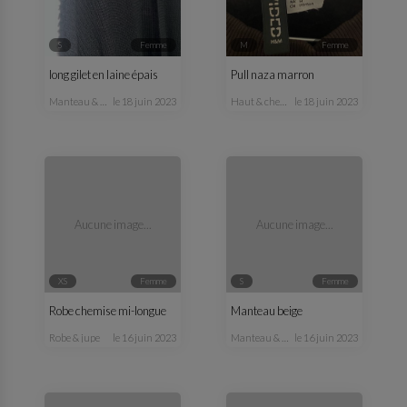
S
femme
M
femme
long gilet en laine épais
Pull naza marron
manteau & veste
le 18 juin 2023
haut & chemisier
le 18 juin 2023
Aucune image...
Aucune image...
XS
femme
S
femme
Robe chemise mi-longue
Manteau beige
robe & jupe
le 16 juin 2023
manteau & veste
le 16 juin 2023