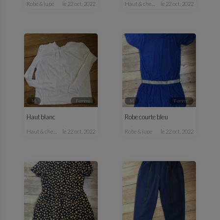
robe & jupe
le 22 oct. 2022
haut & chemisier
le 22 oct. 2022
M
femme
M
femme
Haut blanc
Robe courte bleu
haut & chemisier
le 22 oct. 2022
robe & jupe
le 22 oct. 2022