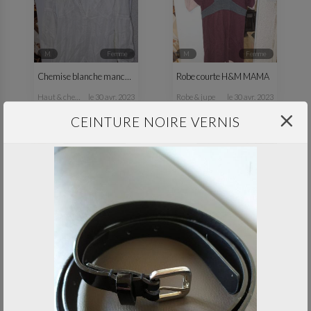
M
femme
M
femme
Chemise blanche manches longues
Robe courte H&M MAMA
haut & chemisier
le 30 avr. 2023
robe & jupe
le 30 avr. 2023
CEINTURE NOIRE VERNIS
professionnel
M
femme
Tablier noir Freixenet
Legging strech style jean T38-40
-
le 30 avr. 2023
pantalon
le 30 avr. 2023