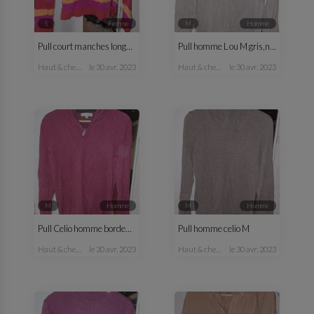
S
femme
M
homme
Pull court manches longues fantaisie femme
Pull homme L ou M gris,noir
haut & chemisier
le 30 avr. 2023
haut & chemise
le 30 avr. 2023
M
homme
M
homme
Pull Celio homme bordeaux M
Pull homme celio M
haut & chemise
le 30 avr. 2023
haut & chemise
le 30 avr. 2023