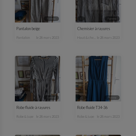
S
femme
S
femme
Pantalon beige
Chemisier à rayures
pantalon
le 28 mars 2023
haut & chemisier
le 28 mars 2023
S
femme
XS
femme
Robe fluide à rayures
Robe fluide T34-36
robe & jupe
le 28 mars 2023
robe & jupe
le 28 mars 2023