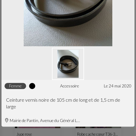
S
femme
S
femme
Petite robe noire
Short jean marque Cachou S
robe & jupe
le 30 avr. 2023
pantalon
le 30 avr. 2023
femme
accessoire
le 24 mai 2020
Ceinture vernis noire de 105 cm de long et de 1,5 cm de
large
Mairie de Pantin, Avenue du Général Leclerc, Pantin, France
M
femme
M
femme
Jupe rose
Robe cache cœur T36-38 colorée