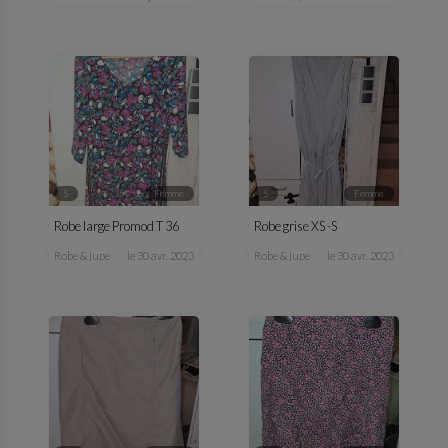
S
femme
S
femme
Robe large Promod T 36
Robe grise XS -S
robe & jupe
le 30 avr. 2023
robe & jupe
le 30 avr. 2023