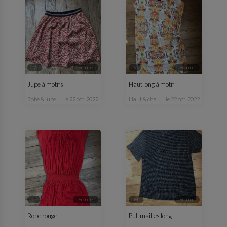
M
femme
S
femme
Jupe à motifs
Haut long à motif
robe & jupe
le 22 oct. 2022
haut & chemisier
le 22 oct. 2022
L
femme
M
femme
Robe rouge
Pull mailles long