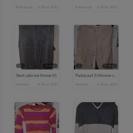
robe & jupe
le 30 avr. 2023
robe & jupe
le 30 avr. 2023
XS
femme
S
femme
Short satin noir femme XS
Pantacourt 3/4 femme satin beige été
pantalon
le 30 avr. 2023
pantalon
le 30 avr. 2023