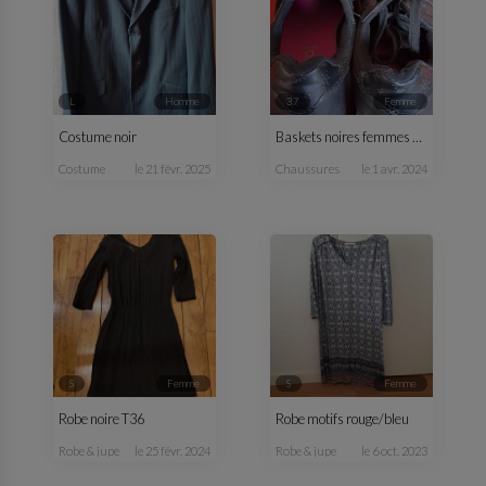
L
homme
37
femme
Costume noir
Baskets noires femmes T37
costume
le 21 févr. 2025
chaussures
le 1 avr. 2024
S
femme
S
femme
Robe noire T36
Robe motifs rouge/bleu
robe & jupe
le 25 févr. 2024
robe & jupe
le 6 oct. 2023