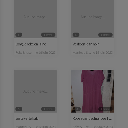
Aucune image...
Aucune image...
S
femme
S
femme
Longue robe en laine
Veste en jean noir
robe & jupe
le 16 juin 2023
manteau & veste
le 16 juin 2023
Aucune image...
S
femme
M
femme
veste verte kaki
Robe soie fuschia rose T 38
manteau & veste
le 16 juin 2023
robe & jupe
le 30 avr. 2023