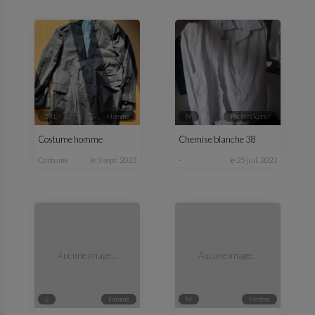
5XL
homme
M
professionnel
Costume homme
Chemise blanche 38
costume
le 3 sept. 2023
-
le 25 juil. 2023
Aucune image...
Aucune image...
L
femme
M
femme