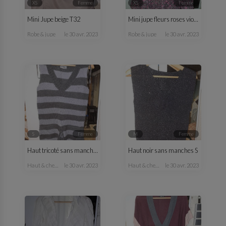
XS
femme
XS
femme
Mini Jupe beige T32
Mini jupe fleurs roses violette T34
robe & jupe
le 30 avr. 2023
robe & jupe
le 30 avr. 2023
S
femme
M
femme
Haut tricoté sans manches
Haut noir sans manches S
haut & chemisier
le 30 avr. 2023
haut & chemisier
le 30 avr. 2023