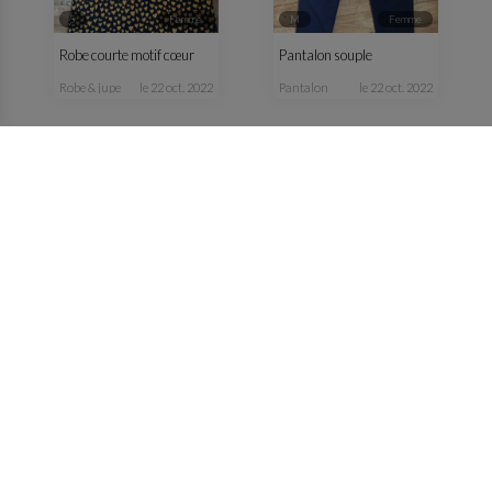
S
femme
M
femme
Robe courte motif cœur
Pantalon souple
robe & jupe
le 22 oct. 2022
pantalon
le 22 oct. 2022
S
femme
M
femme
Veste jaune
Veste verte kaki fluide
manteau & veste
le 13 oct. 2022
manteau & veste
le 13 oct. 2022