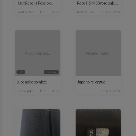
Haut Rebeka Ross bleu
Robe H&M 38 rose pale et noire
haut & chemisier
le 7 juil. 2023
robe & jupe
le 7 juil. 2023
Aucune image...
Aucune image...
M
femme
Jupe noire bombée
Jupe noire longue
robe & jupe
le 7 juil. 2023
-
le 7 juil. 2023