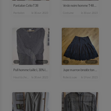
Pantalon Celio T38
Veste noire homme T48 C&A
pantalon
le 30 avr. 2023
costume
le 30 avr. 2023
L
homme
S
femme
Pull homme taille L 30% laine
Jupe marron brodée ton sur ton
haut & chemise
le 30 avr. 2023
robe & jupe
le 19 avr. 2023