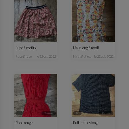
M
femme
S
femme
Jupe à motifs
Haut long à motif
robe & jupe
le 22 oct. 2022
haut & chemisier
le 22 oct. 2022
L
femme
M
femme
Robe rouge
Pull mailles long