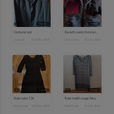
L
homme
37
femme
Costume noir
Baskets noires femmes T37
costume
le 21 févr. 2025
chaussures
le 1 avr. 2024
S
femme
S
femme
Robe noire T36
Robe motifs rouge/bleu
robe & jupe
le 25 févr. 2024
robe & jupe
le 6 oct. 2023