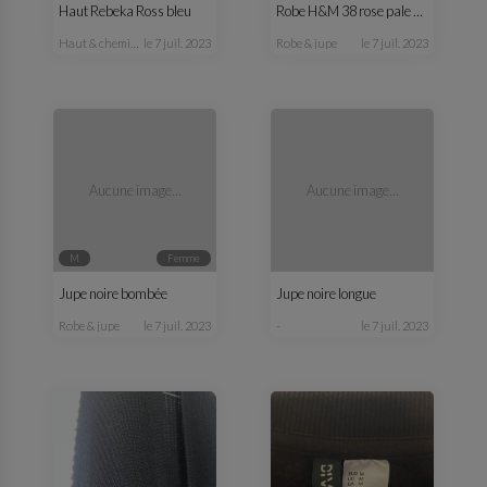
Haut Rebeka Ross bleu
Robe H&M 38 rose pale et noire
haut & chemisier
le 7 juil. 2023
robe & jupe
le 7 juil. 2023
Aucune image...
Aucune image...
M
femme
Jupe noire bombée
Jupe noire longue
robe & jupe
le 7 juil. 2023
-
le 7 juil. 2023