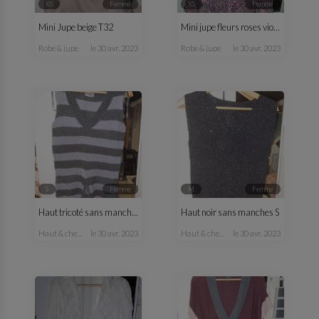
XS
femme
XS
femme
Mini Jupe beige T32
Mini jupe fleurs roses violette T34
robe & jupe
le 30 avr. 2023
robe & jupe
le 30 avr. 2023
S
femme
M
femme
Haut tricoté sans manches
Haut noir sans manches S
haut & chemisier
le 30 avr. 2023
haut & chemisier
le 30 avr. 2023