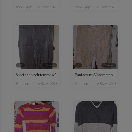
robe & jupe
le 30 avr. 2023
robe & jupe
le 30 avr. 2023
XS
femme
S
femme
Short satin noir femme XS
Pantacourt 3/4 femme satin beige été
pantalon
le 30 avr. 2023
pantalon
le 30 avr. 2023