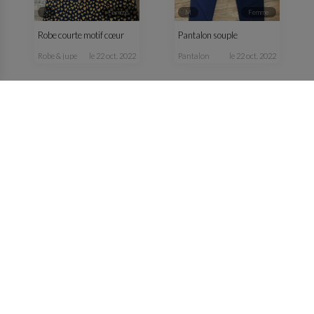
S
femme
M
femme
Robe courte motif cœur
Pantalon souple
robe & jupe
le 22 oct. 2022
pantalon
le 22 oct. 2022
S
femme
M
femme
Veste jaune
Veste verte kaki fluide
manteau & veste
le 13 oct. 2022
manteau & veste
le 13 oct. 2022