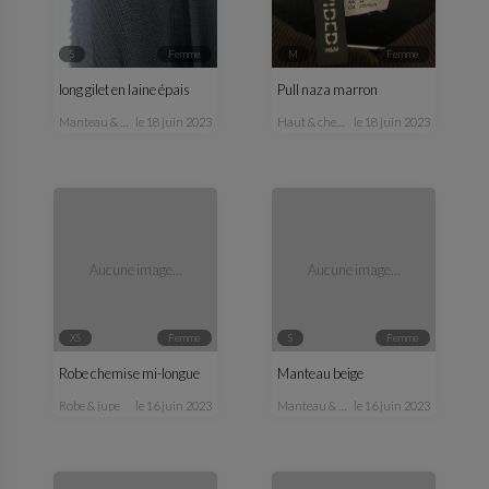
S
femme
M
femme
long gilet en laine épais
Pull naza marron
manteau & veste
le 18 juin 2023
haut & chemisier
le 18 juin 2023
Aucune image...
Aucune image...
XS
femme
S
femme
Robe chemise mi-longue
Manteau beige
robe & jupe
le 16 juin 2023
manteau & veste
le 16 juin 2023