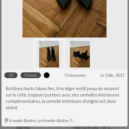
S
femme
S
femme
Petite robe noire
Short jean marque Cachou S
robe & jupe
le 30 avr. 2023
pantalon
le 30 avr. 2023
39
femme
chaussures
le 3 déc. 2021
Bottines hauts talons fins, très léger motif peau de serpent
sur le côté, toujours portées avec des semelles intérieures
complèmentaires, la semelle intérieure d'origine est donc
nickel
M
femme
M
femme
Kremlin-Bicètre, Le Kremlin-Bicêtre, France
Jupe rose
Robe cache cœur T36-38 colorée