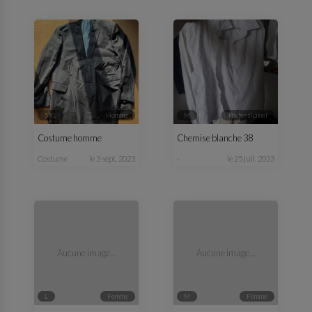
5XL
homme
M
professionnel
Costume homme
Chemise blanche 38
costume
le 3 sept. 2023
-
le 25 juil. 2023
Aucune image...
Aucune image...
L
femme
M
femme