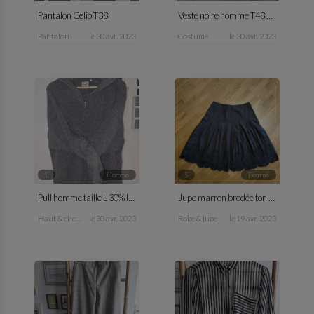
Pantalon Celio T38
Veste noire homme T48 C&A
pantalon
le 30 avr. 2023
costume
le 30 avr. 2023
L
homme
S
femme
Pull homme taille L 30% laine
Jupe marron brodée ton sur ton
haut & chemise
le 30 avr. 2023
robe & jupe
le 19 avr. 2023