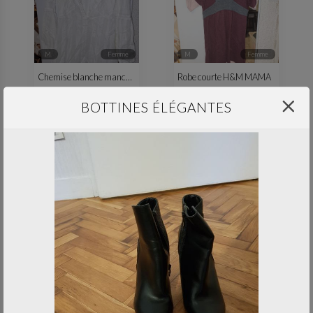
M
femme
M
femme
Chemise blanche manches longues
Robe courte H&M MAMA
haut & chemisier
le 30 avr. 2023
robe & jupe
le 30 avr. 2023
BOTTINES ÉLÉGANTES
professionnel
M
femme
Tablier noir Freixenet
Legging strech style jean T38-40
-
le 30 avr. 2023
pantalon
le 30 avr. 2023