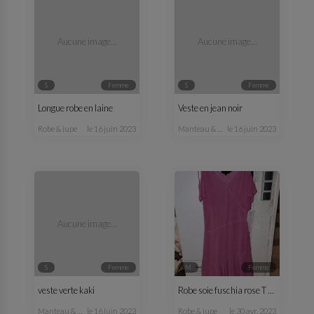
Aucune image...
Aucune image...
S
femme
S
femme
Longue robe en laine
Veste en jean noir
robe & jupe
le 16 juin 2023
manteau & veste
le 16 juin 2023
Aucune image...
S
femme
M
femme
veste verte kaki
Robe soie fuschia rose T 38
manteau & veste
le 16 juin 2023
robe & jupe
le 30 avr. 2023