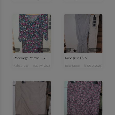
S
femme
S
femme
Robe large Promod T 36
Robe grise XS -S
robe & jupe
le 30 avr. 2023
robe & jupe
le 30 avr. 2023