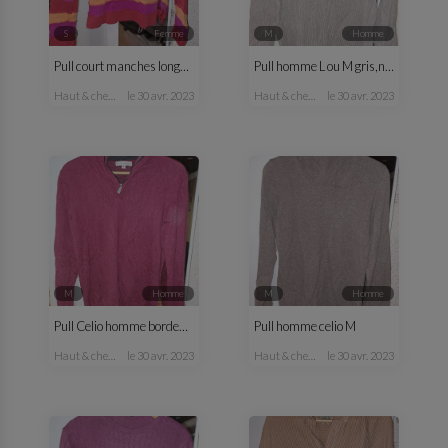
S
femme
M
homme
Pull court manches longues fantaisie femme
Pull homme L ou M gris,noir
haut & chemisier
le 30 avr. 2023
haut & chemise
le 30 avr. 2023
M
homme
M
homme
Pull Celio homme bordeaux M
Pull homme celio M
haut & chemise
le 30 avr. 2023
haut & chemise
le 30 avr. 2023