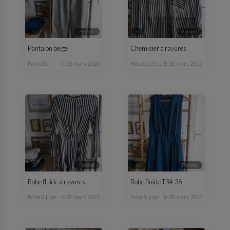
S
femme
S
femme
Pantalon beige
Chemisier à rayures
pantalon
le 28 mars 2023
haut & chemisier
le 28 mars 2023
S
femme
XS
femme
Robe fluide à rayures
Robe fluide T34-36
robe & jupe
le 28 mars 2023
robe & jupe
le 28 mars 2023