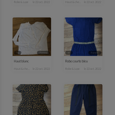
robe & jupe
le 22 oct. 2022
haut & chemisier
le 22 oct. 2022
M
femme
M
femme
Haut blanc
Robe courte bleu
haut & chemisier
le 22 oct. 2022
robe & jupe
le 22 oct. 2022