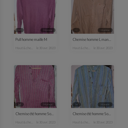
M
homme
L
homme
Pull homme maille M
Chemise homme L manches longues
haut & chemise
le 30 avr. 2023
haut & chemise
le 30 avr. 2023
M
homme
M
homme
Chemise été homme S ou M rose
Chemise été homme S ou M bleu vert
haut & chemise
le 30 avr. 2023
haut & chemise
le 30 avr. 2023