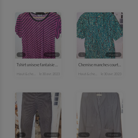
M
homme
L
homme
Tshirt unisexe fantaisie M/L
Chemise manches courtes H vert
haut & chemise
le 30 avr. 2023
haut & chemise
le 30 avr. 2023
M
homme
4XL
homme