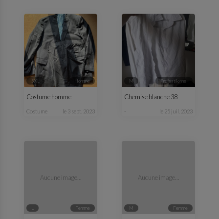
5XL
homme
M
professionnel
Costume homme
Chemise blanche 38
costume
le 3 sept. 2023
-
le 25 juil. 2023
Aucune image...
Aucune image...
L
femme
M
femme