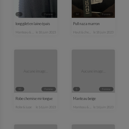
S
femme
M
femme
long gilet en laine épais
Pull naza marron
manteau & veste
le 18 juin 2023
haut & chemisier
le 18 juin 2023
Aucune image...
Aucune image...
XS
femme
S
femme
Robe chemise mi-longue
Manteau beige
robe & jupe
le 16 juin 2023
manteau & veste
le 16 juin 2023