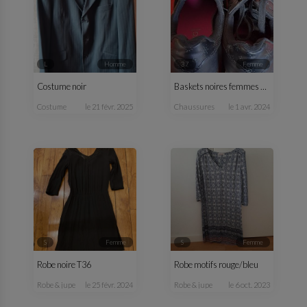
L
homme
37
femme
Costume noir
Baskets noires femmes T37
costume
le 21 févr. 2025
chaussures
le 1 avr. 2024
S
femme
S
femme
Robe noire T36
Robe motifs rouge/bleu
robe & jupe
le 25 févr. 2024
robe & jupe
le 6 oct. 2023